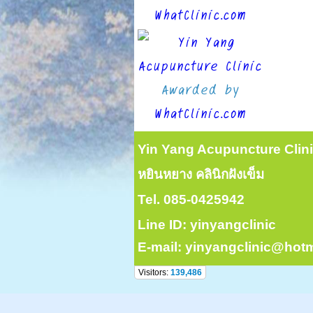
WhatClinic.com
Awarded by
WhatClinic.com
Yin Yang Acupuncture Clin
หยินหยาง คลินิกฝังเข็ม
Tel. 085-0425942
Line ID: yinyangclinic
E-mail: yinyangclinic@hot
Visitors:
139,486