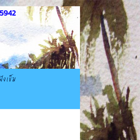
5942
ฝังเข็ม